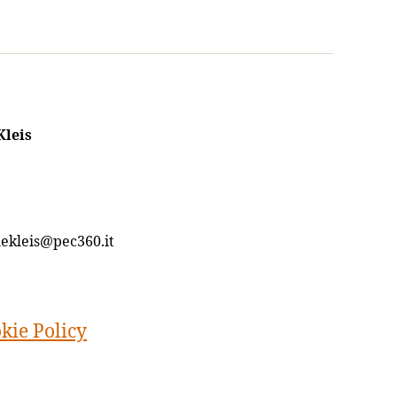
Kleis
lekleis@pec360.it
kie Policy